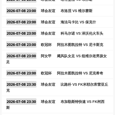
2026-07-08 23:00
球会友谊
布洛涅 VS 维尔赛斯
2026-07-08 23:00
球会友谊
海法马卡比 VS 保克什
2026-07-08 23:00
球会友谊
科马尔诺 VS 泽沃伦火车头
2026-07-08 23:00
欧冠杯
阿拉木图凯拉特 VS 尼卡斯克
2026-07-08 23:00
阿女甲
飓风队女足 VS 纽维尔老男孩女
足
2026-07-08 23:00
欧冠杯
阿拉木图凯拉特 VS 尼克希奇
2026-07-08 23:30
球会友谊
比路朴 VS FK米耶尔库雷亚丘
克
2026-07-08 23:30
球会友谊
布加勒斯特快速 VS FK柯西
斯