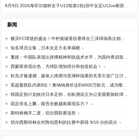
8月9日:2026海菲尔德杯女子U12组第1轮(琼中女足U12vs泰国(THAILAND(BLUE(ANGELS(女足U12)全场录像高清回放免费观看
新闻
横滨FC球迷的盛会！中村俊辅退役赛将在三泽球场再次相聚
知名球员云集，日本女足大名单揭晓
董路：中国队表现出拼搏精神和技战术水平，为国内青训鼓舞
西蒙斯表现出色，为球队增加得分和创造机会！
杜兆才被逮捕，媒体人猜测与亚洲杯搞黄的关系引发广泛讨论
英超曼联队内第8位！奥纳纳身价达到4000万欧元，成为喀麦隆最贵门将
韩国足协计划效仿日本足协，在欧洲设立办公室观察旅欧球员的身体情况
国足排名上飘，能否击败越南展现实力？
斯特林梅开二度，切尔西联赛连胜
切尔西斯特林在对阵伯恩利的比赛中获得 9/10 分的高分