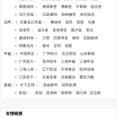
斯图加特
奥格斯堡
弗赖堡
不莱梅
纽伦堡
法兰克福
汉诺威96
柏林赫塔
布伦瑞克
法甲：
巴黎圣日耳曼
摩纳哥
里昂
雷恩
马赛
洛里昂
波尔多
圣埃蒂安
图卢兹
里尔
蒙彼利埃
兰斯
巴斯蒂亚
南特
瓦朗谢讷
阿雅克肖
索肖
甘冈
尼斯
中超：
中国男足
广州恒大
北京国安
山东鲁能
广州富力
贵州恒丰
上海申鑫
上海申花
上海上港
辽宁宏运
天津泰达
杭州绿城
江苏苏宁
长春亚泰
河南建业
重庆力帆
其他：
天下足球
英超精华
冠军欧洲
欧冠
亚冠
亚洲杯
欧联杯
国王杯
足总杯
友情链接