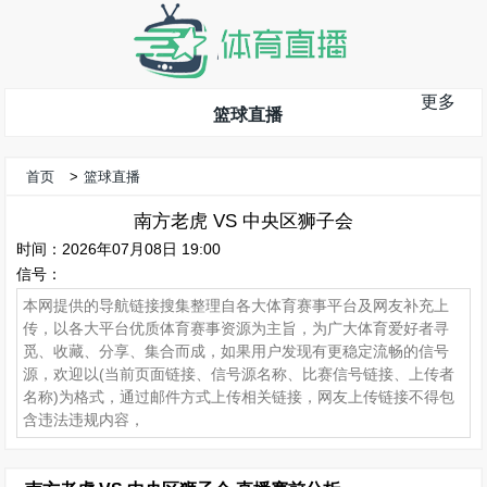
更多
篮球直播
首页
>
篮球直播
南方老虎 VS 中央区狮子会
时间：2026年07月08日 19:00
信号：
本网提供的导航链接搜集整理自各大体育赛事平台及网友补充上
传，以各大平台优质体育赛事资源为主旨，为广大体育爱好者寻
觅、收藏、分享、集合而成，如果用户发现有更稳定流畅的信号
源，欢迎以(当前页面链接、信号源名称、比赛信号链接、上传者
名称)为格式，通过邮件方式上传相关链接，网友上传链接不得包
含违法违规内容，