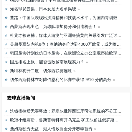
横滨FC球迷的盛会！中村俊辅退役赛将在三泽球场再次相聚
知名球员云集，日本女足大名单揭晓
董路：中国队表现出拼搏精神和技战术水平，为国内青训鼓舞
西蒙斯表现出色，为球队增加得分和创造机会！
杜兆才被逮捕，媒体人猜测与亚洲杯搞黄的关系引发广泛讨论
英超曼联队内第8位！奥纳纳身价达到4000万欧元，成为喀麦隆最贵门将
韩国足协计划效仿日本足协，在欧洲设立办公室观察旅欧球员的身体情况
国足排名上飘，能否击败越南展现实力？
斯特林梅开二度，切尔西联赛连胜
切尔西斯特林在对阵伯恩利的比赛中获得 9/10 分的高分
篮球直播新闻
洗钱指控后无罪释放：罗塞尔批评西班牙司法系统的不公正待遇
欧冠小组赛后，鲁斯普特科离开乌克兰 矿工队前往俄罗斯，未来发展如何？
詹姆斯独秀无益，湖人惜败掘金分开赛季首秀