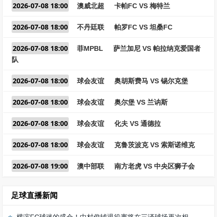
2026-07-08 18:00
澳威北超
卡帕FC VS 梅特兰
2026-07-08 18:00
不丹廷联
帕罗FC VS 坦桑FC
2026-07-08 18:00
菲MPBL
萨兰加尼 VS 帕拉纳克爱国者
队
2026-07-08 18:00
球会友谊
奥胡斯费马 VS 锡尔克堡
2026-07-08 18:00
球会友谊
奥尔堡 VS 兰讷斯
2026-07-08 18:00
球会友谊
化夫 VS 通德拉
2026-07-08 18:00
球会友谊
克鲁茨波克 VS 索斯诺维克
2026-07-08 19:00
澳中部联
南方老虎 VS 中央区狮子会
足球直播新闻