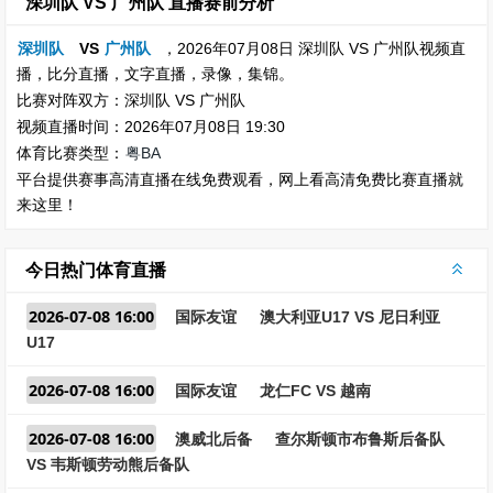
深圳队 VS 广州队 直播赛前分析
深圳队
VS
广州队
，2026年07月08日 深圳队 VS 广州队视频直
播，比分直播，文字直播，录像，集锦。
比赛对阵双方：深圳队 VS 广州队
视频直播时间：2026年07月08日 19:30
体育比赛类型：
粤BA
平台提供赛事高清直播在线免费观看，网上看高清免费比赛直播就
来这里！
今日热门体育直播
2026-07-08 16:00
国际友谊
澳大利亚U17 VS 尼日利亚
U17
2026-07-08 16:00
国际友谊
龙仁FC VS 越南
2026-07-08 16:00
澳威北后备
查尔斯顿市布鲁斯后备队
VS 韦斯顿劳动熊后备队