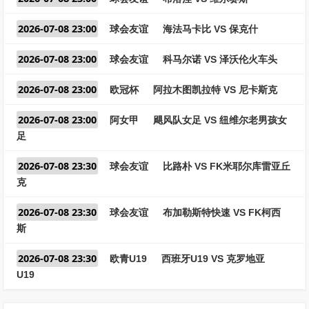
2026-07-08 23:00
球会友谊
海法马卡比 VS 保克什
2026-07-08 23:00
球会友谊
科马尔诺 VS 泽沃伦火车头
2026-07-08 23:00
欧冠杯
阿拉木图凯拉特 VS 尼卡斯克
2026-07-08 23:00
阿女甲
飓风队女足 VS 纽维尔老男孩女
足
2026-07-08 23:30
球会友谊
比路朴 VS FK米耶尔库雷亚丘
克
2026-07-08 23:30
球会友谊
布加勒斯特快速 VS FK柯西
斯
2026-07-08 23:30
欧青U19
西班牙U19 VS 克罗地亚
U19