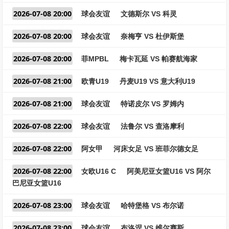
2026-07-08 20:00
球会友谊
文德斯尔 VS 科灵
2026-07-08 20:00
球会友谊
奈梅亨 VS 杜伊斯堡
2026-07-08 20:00
菲MPBL
梅卡瓦延 VS 帕赛航海家
2026-07-08 21:00
欧青U19
丹麦U19 VS 意大利U19
2026-07-08 21:00
球会友谊
特诺皮尔 VS 罗姆内
2026-07-08 22:00
球会友谊
法鲁尔 VS 查洛摩利
2026-07-08 22:00
阿女甲
河床女足 VS 班菲尔德女足
2026-07-08 22:00
女欧U16 C
阿美尼亚女篮U16 VS 阿尔
巴尼亚女篮U16
2026-07-08 23:00
球会友谊
哈特堡格 VS 布尔诺
2026-07-08 23:00
球会友谊
布洛涅 VS 维尔赛斯