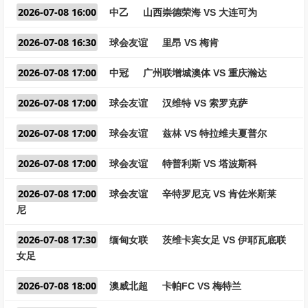
2026-07-08 16:00
中乙
山西崇德荣海 VS 大连可为
2026-07-08 16:30
球会友谊
里昂 VS 梅肯
2026-07-08 17:00
中冠
广州联增城澳体 VS 重庆瀚达
2026-07-08 17:00
球会友谊
汉维特 VS 索罗克萨
2026-07-08 17:00
球会友谊
兹林 VS 特拉维夫夏普尔
2026-07-08 17:00
球会友谊
特普利斯 VS 塔波斯科
2026-07-08 17:00
球会友谊
辛特罗尼克 VS 肯佐米斯莱
尼
2026-07-08 17:30
缅甸女联
茨维卡宾女足 VS 伊耶瓦底联
女足
2026-07-08 18:00
澳威北超
卡帕FC VS 梅特兰