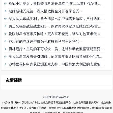
欧冠小组赛后，鲁斯普特科离开乌克兰 矿工队前往俄罗斯，未来发展如何？
詹姆斯独秀无益，湖人惜败掘金分开赛季首秀
湖人队揭幕战失利，曾令旭指出后卫线需要适应，八村遇困难
勇士队揭幕战迎战太阳队，保罗再次创纪录延续1215场首发之路
曼联球星卡塞米罗惊呼：更衣室不稳定，球队对他要求低
乔治娜的球迷造型成为利雅得胜利的幸运符号
贝林厄姆：皇马的不可或缺一员，进球和助攻数据证明重要性
湖人队新闻发布会引调侃，记者嘲笑掘金队播音员8秒介绍首发阵容速度
沙特世界杯申办获亚洲国家支持，中国和澳大利亚的态度备受关注
友情链接
京ICP备20025474号-2
07月08日_粤BA_深圳队vs广州队 在线免费观看高清直播平台，让您在享受比赛的同时，也能获取
到最新的比赛直播资讯，成为真正的球迷。无论您是个人观看比赛还是聚会观赛，我们都能提供最新