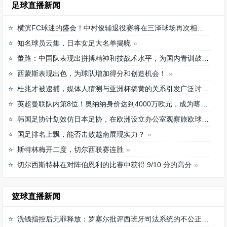
足球直播新闻
横滨FC球迷的盛会！中村俊辅退役赛将在三泽球场再次相聚
知名球员云集，日本女足大名单揭晓
董路：中国队表现出拼搏精神和技战术水平，为国内青训鼓舞
西蒙斯表现出色，为球队增加得分和创造机会！
杜兆才被逮捕，媒体人猜测与亚洲杯搞黄的关系引发广泛讨论
英超曼联队内第8位！奥纳纳身价达到4000万欧元，成为喀麦隆最贵门将
韩国足协计划效仿日本足协，在欧洲设立办公室观察旅欧球员的身体情况
国足排名上飘，能否击败越南展现实力？
斯特林梅开二度，切尔西联赛连胜
切尔西斯特林在对阵伯恩利的比赛中获得 9/10 分的高分
篮球直播新闻
洗钱指控后无罪释放：罗塞尔批评西班牙司法系统的不公正待遇