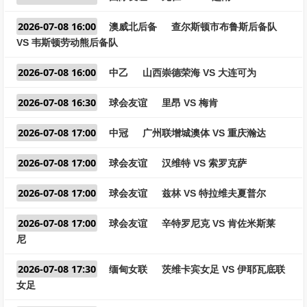
2026-07-08 16:00
澳威北后备
查尔斯顿市布鲁斯后备队
VS 韦斯顿劳动熊后备队
2026-07-08 16:00
中乙
山西崇德荣海 VS 大连可为
2026-07-08 16:30
球会友谊
里昂 VS 梅肯
2026-07-08 17:00
中冠
广州联增城澳体 VS 重庆瀚达
2026-07-08 17:00
球会友谊
汉维特 VS 索罗克萨
2026-07-08 17:00
球会友谊
兹林 VS 特拉维夫夏普尔
2026-07-08 17:00
球会友谊
辛特罗尼克 VS 肯佐米斯莱
尼
2026-07-08 17:30
缅甸女联
茨维卡宾女足 VS 伊耶瓦底联
女足