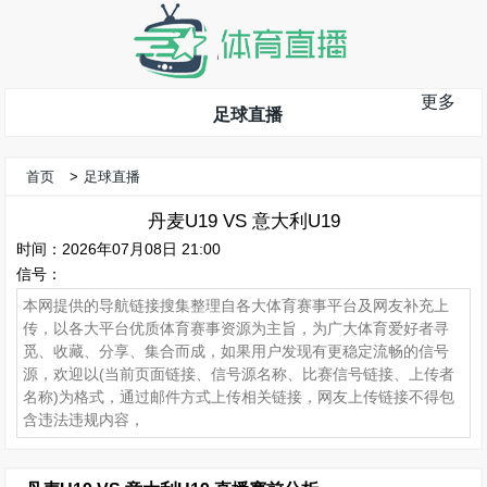
更多
足球直播
首页
>
足球直播
丹麦U19 VS 意大利U19
时间：2026年07月08日 21:00
信号：
本网提供的导航链接搜集整理自各大体育赛事平台及网友补充上
传，以各大平台优质体育赛事资源为主旨，为广大体育爱好者寻
觅、收藏、分享、集合而成，如果用户发现有更稳定流畅的信号
源，欢迎以(当前页面链接、信号源名称、比赛信号链接、上传者
名称)为格式，通过邮件方式上传相关链接，网友上传链接不得包
含违法违规内容，