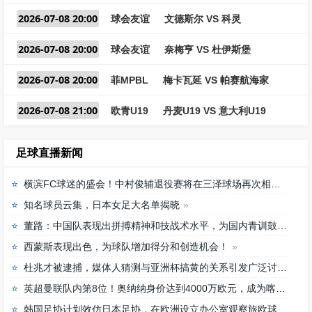
2026-07-08 20:00
球会友谊
文德斯尔 VS 科灵
2026-07-08 20:00
球会友谊
奈梅亨 VS 杜伊斯堡
2026-07-08 20:00
菲MPBL
梅卡瓦延 VS 帕赛航海家
2026-07-08 21:00
欧青U19
丹麦U19 VS 意大利U19
足球直播新闻
横滨FC球迷的盛会！中村俊辅退役赛将在三泽球场再次相聚
知名球员云集，日本女足大名单揭晓
董路：中国队表现出拼搏精神和技战术水平，为国内青训鼓舞
西蒙斯表现出色，为球队增加得分和创造机会！
杜兆才被逮捕，媒体人猜测与亚洲杯搞黄的关系引发广泛讨论
英超曼联队内第8位！奥纳纳身价达到4000万欧元，成为喀麦隆最贵门将
韩国足协计划效仿日本足协，在欧洲设立办公室观察旅欧球员的身体情况