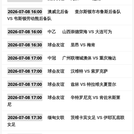
2026-07-08 16:00
澳威北后备
查尔斯顿市布鲁斯后备队
VS 韦斯顿劳动熊后备队
2026-07-08 16:00
中乙
山西崇德荣海 VS 大连可为
2026-07-08 16:30
球会友谊
里昂 VS 梅肯
2026-07-08 17:00
中冠
广州联增城澳体 VS 重庆瀚达
2026-07-08 17:00
球会友谊
汉维特 VS 索罗克萨
2026-07-08 17:00
球会友谊
兹林 VS 特拉维夫夏普尔
2026-07-08 17:00
球会友谊
辛特罗尼克 VS 肯佐米斯莱
尼
2026-07-08 17:30
缅甸女联
茨维卡宾女足 VS 伊耶瓦底联
女足