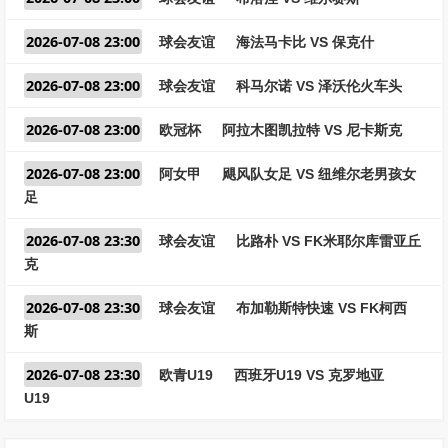
2026-07-08 23:00
球会友谊
海法马卡比 VS 保克什
2026-07-08 23:00
球会友谊
科马尔诺 VS 泽沃伦火车头
2026-07-08 23:00
欧冠杯
阿拉木图凯拉特 VS 尼卡斯克
2026-07-08 23:00
阿女甲
飓风队女足 VS 纽维尔老男孩女
足
2026-07-08 23:30
球会友谊
比路朴 VS FK米耶尔库雷亚丘
克
2026-07-08 23:30
球会友谊
布加勒斯特快速 VS FK柯西
斯
2026-07-08 23:30
欧青U19
西班牙U19 VS 克罗地亚
U19