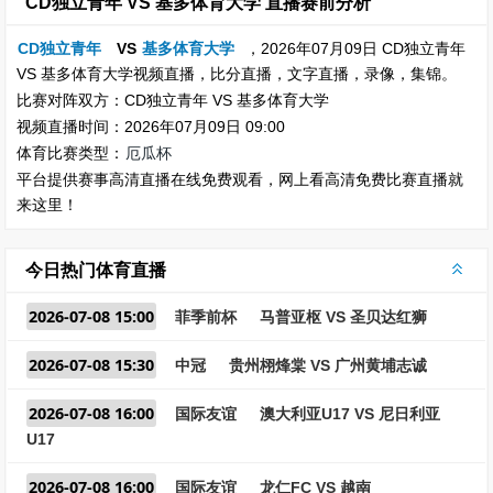
CD独立青年 VS 基多体育大学 直播赛前分析
CD独立青年
VS
基多体育大学
，2026年07月09日 CD独立青年
VS 基多体育大学视频直播，比分直播，文字直播，录像，集锦。
比赛对阵双方：CD独立青年 VS 基多体育大学
视频直播时间：2026年07月09日 09:00
体育比赛类型：
厄瓜杯
平台提供赛事高清直播在线免费观看，网上看高清免费比赛直播就
来这里！
今日热门体育直播
2026-07-08 15:00
菲季前杯
马普亚枢 VS 圣贝达红狮
2026-07-08 15:30
中冠
贵州栩烽棠 VS 广州黄埔志诚
2026-07-08 16:00
国际友谊
澳大利亚U17 VS 尼日利亚
U17
2026-07-08 16:00
国际友谊
龙仁FC VS 越南