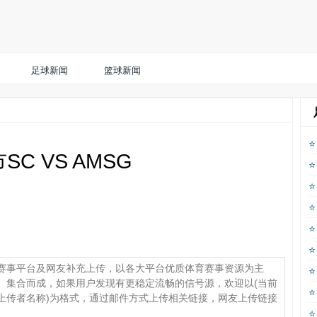
足球新闻
篮球新闻
SC VS AMSG
赛事平台及网友补充上传，以各大平台优质体育赛事资源为主
、集合而成，如果用户发现有更稳定流畅的信号源，欢迎以(当前
上传者名称)为格式，通过邮件方式上传相关链接，网友上传链接