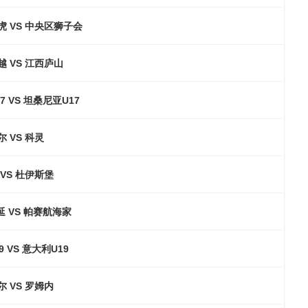
虎 VS 中央区狮子会
 VS 江西庐山
7 VS 坦桑尼亚U17
 VS 科灵
VS 杜伊斯堡
 VS 帕赛航海家
9 VS 意大利U19
 VS 罗姆内