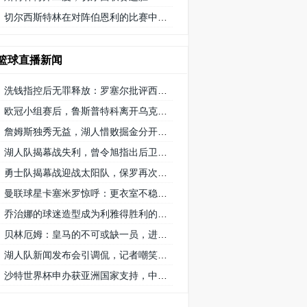
切尔西斯特林在对阵伯恩利的比赛中获得 9/10 分的高分
篮球直播新闻
洗钱指控后无罪释放：罗塞尔批评西班牙司法系统的不公正待遇
欧冠小组赛后，鲁斯普特科离开乌克兰 矿工队前往俄罗斯，未来发展如何？
詹姆斯独秀无益，湖人惜败掘金分开赛季首秀
湖人队揭幕战失利，曾令旭指出后卫线需要适应，八村遇困难
勇士队揭幕战迎战太阳队，保罗再次创纪录延续1215场首发之路
曼联球星卡塞米罗惊呼：更衣室不稳定，球队对他要求低
乔治娜的球迷造型成为利雅得胜利的幸运符号
贝林厄姆：皇马的不可或缺一员，进球和助攻数据证明重要性
湖人队新闻发布会引调侃，记者嘲笑掘金队播音员8秒介绍首发阵容速度
沙特世界杯申办获亚洲国家支持，中国和澳大利亚的态度备受关注