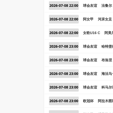
2026-07-08 22:00
球会友谊
法鲁尔 
2026-07-08 22:00
阿女甲
河床女足 
2026-07-08 22:00
女欧U16 C
阿美尼
2026-07-08 23:00
球会友谊
哈特堡格
2026-07-08 23:00
球会友谊
布洛涅 
2026-07-08 23:00
球会友谊
海法马卡
2026-07-08 23:00
球会友谊
科马尔
2026-07-08 23:00
欧冠杯
阿拉木图凯