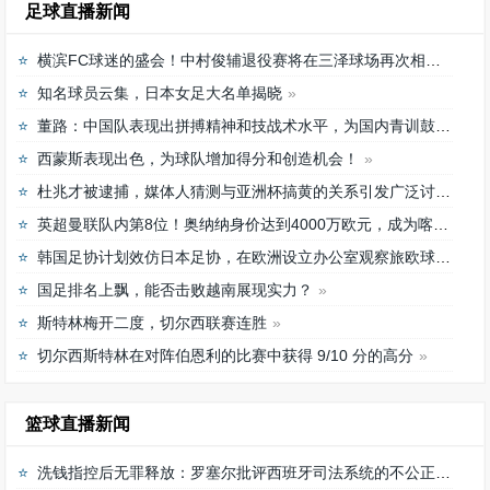
足球直播新闻
横滨FC球迷的盛会！中村俊辅退役赛将在三泽球场再次相聚
知名球员云集，日本女足大名单揭晓
董路：中国队表现出拼搏精神和技战术水平，为国内青训鼓舞
西蒙斯表现出色，为球队增加得分和创造机会！
杜兆才被逮捕，媒体人猜测与亚洲杯搞黄的关系引发广泛讨论
英超曼联队内第8位！奥纳纳身价达到4000万欧元，成为喀麦隆最贵门将
韩国足协计划效仿日本足协，在欧洲设立办公室观察旅欧球员的身体情况
国足排名上飘，能否击败越南展现实力？
斯特林梅开二度，切尔西联赛连胜
切尔西斯特林在对阵伯恩利的比赛中获得 9/10 分的高分
篮球直播新闻
洗钱指控后无罪释放：罗塞尔批评西班牙司法系统的不公正待遇