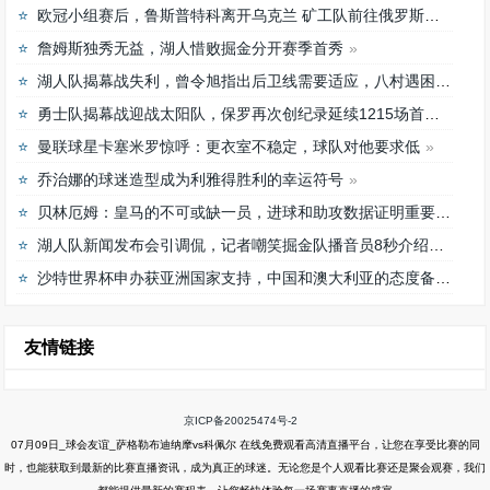
欧冠小组赛后，鲁斯普特科离开乌克兰 矿工队前往俄罗斯，未来发展如何？
詹姆斯独秀无益，湖人惜败掘金分开赛季首秀
湖人队揭幕战失利，曾令旭指出后卫线需要适应，八村遇困难
勇士队揭幕战迎战太阳队，保罗再次创纪录延续1215场首发之路
曼联球星卡塞米罗惊呼：更衣室不稳定，球队对他要求低
乔治娜的球迷造型成为利雅得胜利的幸运符号
贝林厄姆：皇马的不可或缺一员，进球和助攻数据证明重要性
湖人队新闻发布会引调侃，记者嘲笑掘金队播音员8秒介绍首发阵容速度
沙特世界杯申办获亚洲国家支持，中国和澳大利亚的态度备受关注
友情链接
京ICP备20025474号-2
07月09日_球会友谊_萨格勒布迪纳摩vs科佩尔 在线免费观看高清直播平台，让您在享受比赛的同
时，也能获取到最新的比赛直播资讯，成为真正的球迷。无论您是个人观看比赛还是聚会观赛，我们