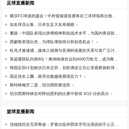
足球直播新闻
横滨FC球迷的盛会！中村俊辅退役赛将在三泽球场再次相聚
知名球员云集，日本女足大名单揭晓
董路：中国队表现出拼搏精神和技战术水平，为国内青训鼓舞
西蒙斯表现出色，为球队增加得分和创造机会！
杜兆才被逮捕，媒体人猜测与亚洲杯搞黄的关系引发广泛讨论
英超曼联队内第8位！奥纳纳身价达到4000万欧元，成为喀麦隆最贵门将
韩国足协计划效仿日本足协，在欧洲设立办公室观察旅欧球员的身体情况
国足排名上飘，能否击败越南展现实力？
斯特林梅开二度，切尔西联赛连胜
切尔西斯特林在对阵伯恩利的比赛中获得 9/10 分的高分
篮球直播新闻
洗钱指控后无罪释放：罗塞尔批评西班牙司法系统的不公正待遇