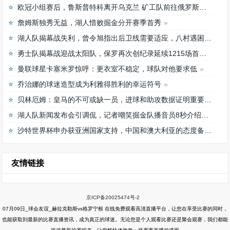
欧冠小组赛后，鲁斯普特科离开乌克兰 矿工队前往俄罗斯，未来发展如何？
詹姆斯独秀无益，湖人惜败掘金分开赛季首秀
湖人队揭幕战失利，曾令旭指出后卫线需要适应，八村遇困难
勇士队揭幕战迎战太阳队，保罗再次创纪录延续1215场首发之路
曼联球星卡塞米罗惊呼：更衣室不稳定，球队对他要求低
乔治娜的球迷造型成为利雅得胜利的幸运符号
贝林厄姆：皇马的不可或缺一员，进球和助攻数据证明重要性
湖人队新闻发布会引调侃，记者嘲笑掘金队播音员8秒介绍首发阵容速度
沙特世界杯申办获亚洲国家支持，中国和澳大利亚的态度备受关注
友情链接
京ICP备20025474号-2
07月09日_球会友谊_赫拉克勒斯vs格罗宁根 在线免费观看高清直播平台，让您在享受比赛的同时，
也能获取到最新的比赛直播资讯，成为真正的球迷。无论您是个人观看比赛还是聚会观赛，我们都能