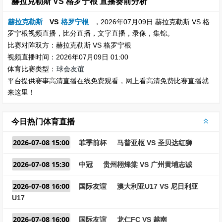
赫拉克勒斯 VS 格罗宁根 直播赛前分析
赫拉克勒斯
VS
格罗宁根
，2026年07月09日 赫拉克勒斯 VS 格
罗宁根视频直播，比分直播，文字直播，录像，集锦。
比赛对阵双方：赫拉克勒斯 VS 格罗宁根
视频直播时间：2026年07月09日 01:00
体育比赛类型：
球会友谊
平台提供赛事高清直播在线免费观看，网上看高清免费比赛直播就
来这里！
今日热门体育直播
2026-07-08 15:00
菲季前杯
马普亚枢 VS 圣贝达红狮
2026-07-08 15:30
中冠
贵州栩烽棠 VS 广州黄埔志诚
2026-07-08 16:00
国际友谊
澳大利亚U17 VS 尼日利亚
U17
2026-07-08 16:00
国际友谊
龙仁FC VS 越南