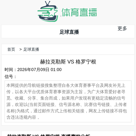
更多
足球直播
首页
>
足球直播
赫拉克勒斯 VS 格罗宁根
时间：2026年07月09日 01:00
信号：
本网提供的导航链接搜集整理自各大体育赛事平台及网友补充上
传，以各大平台优质体育赛事资源为主旨，为广大体育爱好者寻
觅、收藏、分享、集合而成，如果用户发现有更稳定流畅的信号
源，欢迎以(当前页面链接、信号源名称、比赛信号链接、上传者
名称)为格式，通过邮件方式上传相关链接，网友上传链接不得包
含违法违规内容，