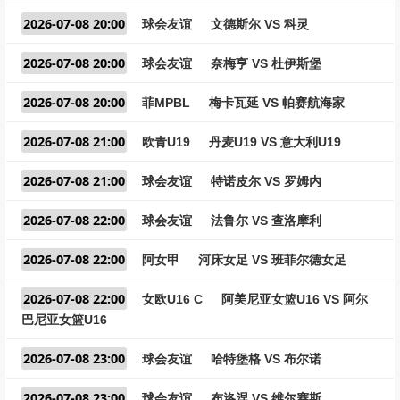
2026-07-08 20:00
球会友谊
文德斯尔 VS 科灵
2026-07-08 20:00
球会友谊
奈梅亨 VS 杜伊斯堡
2026-07-08 20:00
菲MPBL
梅卡瓦延 VS 帕赛航海家
2026-07-08 21:00
欧青U19
丹麦U19 VS 意大利U19
2026-07-08 21:00
球会友谊
特诺皮尔 VS 罗姆内
2026-07-08 22:00
球会友谊
法鲁尔 VS 查洛摩利
2026-07-08 22:00
阿女甲
河床女足 VS 班菲尔德女足
2026-07-08 22:00
女欧U16 C
阿美尼亚女篮U16 VS 阿尔
巴尼亚女篮U16
2026-07-08 23:00
球会友谊
哈特堡格 VS 布尔诺
2026-07-08 23:00
球会友谊
布洛涅 VS 维尔赛斯