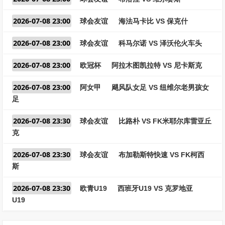
2026-07-08 23:00
球会友谊
海法马卡比 VS 保克什
2026-07-08 23:00
球会友谊
科马尔诺 VS 泽沃伦火车头
2026-07-08 23:00
欧冠杯
阿拉木图凯拉特 VS 尼卡斯克
2026-07-08 23:00
阿女甲
飓风队女足 VS 纽维尔老男孩女
足
2026-07-08 23:30
球会友谊
比路朴 VS FK米耶尔库雷亚丘
克
2026-07-08 23:30
球会友谊
布加勒斯特快速 VS FK柯西
斯
2026-07-08 23:30
欧青U19
西班牙U19 VS 克罗地亚
U19