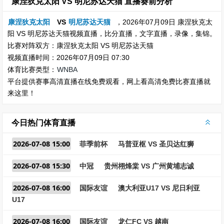
康涅狄克太阳 VS 明尼苏达天猫 直播赛前分析
康涅狄克太阳
VS
明尼苏达天猫
，2026年07月09日 康涅狄克太
阳 VS 明尼苏达天猫视频直播，比分直播，文字直播，录像，集锦。
比赛对阵双方：康涅狄克太阳 VS 明尼苏达天猫
视频直播时间：2026年07月09日 07:30
体育比赛类型：
WNBA
平台提供赛事高清直播在线免费观看，网上看高清免费比赛直播就
来这里！
今日热门体育直播
2026-07-08 15:00
菲季前杯
马普亚枢 VS 圣贝达红狮
2026-07-08 15:30
中冠
贵州栩烽棠 VS 广州黄埔志诚
2026-07-08 16:00
国际友谊
澳大利亚U17 VS 尼日利亚
U17
2026-07-08 16:00
国际友谊
龙仁FC VS 越南