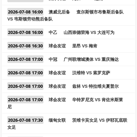
2026-07-08 16:00
澳威北后备
查尔斯顿市布鲁斯后备队
VS 韦斯顿劳动熊后备队
2026-07-08 16:00
中乙
山西崇德荣海 VS 大连可为
2026-07-08 16:30
球会友谊
里昂 VS 梅肯
2026-07-08 17:00
中冠
广州联增城澳体 VS 重庆瀚达
2026-07-08 17:00
球会友谊
汉维特 VS 索罗克萨
2026-07-08 17:00
球会友谊
兹林 VS 特拉维夫夏普尔
2026-07-08 17:00
球会友谊
辛特罗尼克 VS 肯佐米斯莱
尼
2026-07-08 17:30
缅甸女联
茨维卡宾女足 VS 伊耶瓦底联
女足