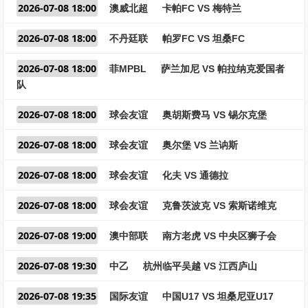
2026-07-08 18:00
澳威北超
卡帕FC VS 梅特兰
2026-07-08 18:00
不丹廷联
帕罗FC VS 坦桑FC
2026-07-08 18:00
菲MPBL
萨兰加尼 VS 帕拉纳克爱国者
队
2026-07-08 18:00
球会友谊
奥胡斯费马 VS 锡尔克堡
2026-07-08 18:00
球会友谊
奥尔堡 VS 兰讷斯
2026-07-08 18:00
球会友谊
化夫 VS 通德拉
2026-07-08 18:00
球会友谊
克鲁茨波克 VS 索斯诺维克
2026-07-08 19:00
澳中部联
南方老虎 VS 中央区狮子会
2026-07-08 19:30
中乙
杭州临平吴越 VS 江西庐山
2026-07-08 19:35
国际友谊
中国U17 VS 坦桑尼亚U17