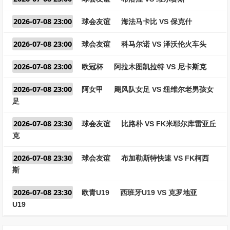
2026-07-08 23:00
球会友谊
海法马卡比 VS 保克什
2026-07-08 23:00
球会友谊
科马尔诺 VS 泽沃伦火车头
2026-07-08 23:00
欧冠杯
阿拉木图凯拉特 VS 尼卡斯克
2026-07-08 23:00
阿女甲
飓风队女足 VS 纽维尔老男孩女
足
2026-07-08 23:30
球会友谊
比路朴 VS FK米耶尔库雷亚丘
克
2026-07-08 23:30
球会友谊
布加勒斯特快速 VS FK柯西
斯
2026-07-08 23:30
欧青U19
西班牙U19 VS 克罗地亚
U19