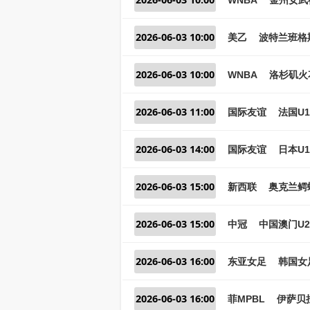
2026-06-03 10:00
美乙
波特兰班格斯
2026-06-03 10:00
WNBA
洛杉矶火
2026-06-03 11:00
国际友谊
法国U1
2026-06-03 14:00
国际友谊
日本U1
2026-06-03 15:00
新西联
奥克兰鳄蜥
2026-06-03 15:00
中冠
中国澳门U2
2026-06-03 16:00
东亚女足
韩国女足
2026-06-03 16:00
菲MPBL
伊萨贝拉