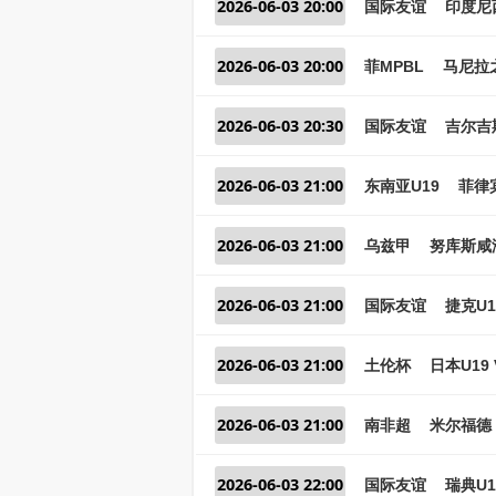
2026-06-03 20:00
国际友谊
印度尼
2026-06-03 20:00
菲MPBL
马尼拉之
2026-06-03 20:30
国际友谊
吉尔吉
2026-06-03 21:00
东南亚U19
菲律宾
2026-06-03 21:00
乌兹甲
努库斯咸海
2026-06-03 21:00
国际友谊
捷克U1
2026-06-03 21:00
土伦杯
日本U19 
2026-06-03 21:00
南非超
米尔福德 
2026-06-03 22:00
国际友谊
瑞典U1