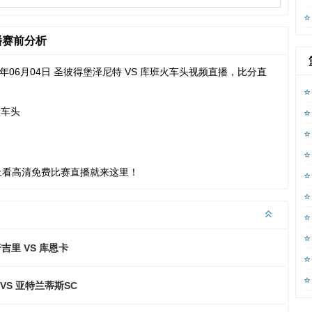
播赛前分析
6年06月04日 圣彼得堡泽尼特 VS 库班火车头视频直播，比分直
火车头
上看高清免费比赛直播就来这里！
吉里 VS 库恩卡
VS 亚特兰蒂斯SC