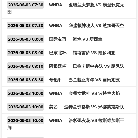
2026-06-03 07:30
WNBA
亚特兰大梦想 VS 康涅狄克太
阳
2026-06-03 07:30
WNBA
华盛顿神秘人 VS 芝加哥天空
2026-06-03 08:00
国际友谊
海地 VS 新西兰
2026-06-03 08:00
巴东北杯
福塔雷萨 VS 维多利亚
2026-06-03 08:10
阿根廷杯
巴拉卡斯中央队 VS 飓风队
2026-06-03 08:30
哥伦甲
巴兰基亚青年 VS 国民竞技
2026-06-03 10:00
WNBA
金州女武神 VS 波特兰火焰
2026-06-03 10:00
美乙
波特兰班格斯 VS 米德莱克斯联
2026-06-03 10:00
WNBA
洛杉矶火花 VS 拉斯维加斯王
牌