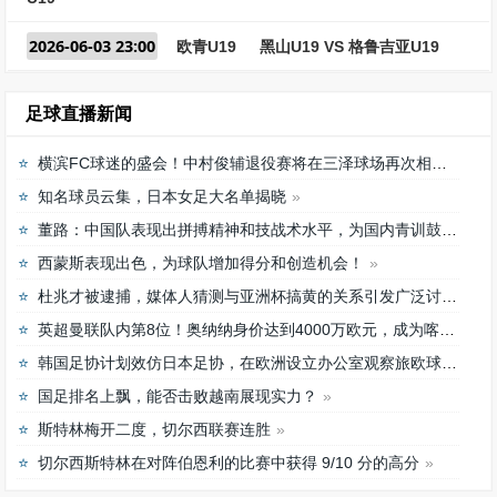
2026-06-03 23:00
欧青U19
黑山U19 VS 格鲁吉亚U19
足球直播新闻
横滨FC球迷的盛会！中村俊辅退役赛将在三泽球场再次相聚
知名球员云集，日本女足大名单揭晓
董路：中国队表现出拼搏精神和技战术水平，为国内青训鼓舞
西蒙斯表现出色，为球队增加得分和创造机会！
杜兆才被逮捕，媒体人猜测与亚洲杯搞黄的关系引发广泛讨论
英超曼联队内第8位！奥纳纳身价达到4000万欧元，成为喀麦隆最贵门将
韩国足协计划效仿日本足协，在欧洲设立办公室观察旅欧球员的身体情况
国足排名上飘，能否击败越南展现实力？
斯特林梅开二度，切尔西联赛连胜
切尔西斯特林在对阵伯恩利的比赛中获得 9/10 分的高分