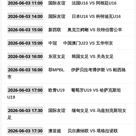
2026-06-03 11:00
国际友谊
法国U16 VS 阿根廷U16
2026-06-03 14:00
国际友谊
日本U16 VS 科特迪瓦U16
2026-06-03 15:00
新西联
奥克兰鳄蜥 VS 坎特伯雷公羊
2026-06-03 15:00
中冠
中国澳门U23 VS 五华华京
2026-06-03 16:00
东亚女足
韩国女足 VS 关岛女足
2026-06-03 16:00
菲MPBL
伊萨贝拉考博伊斯 VS 帕西格
市
2026-06-03 17:00
欧青U19
葡萄牙U19 VS 哈萨克斯坦
U19
2026-06-03 17:30
国际友谊
缅甸女足 VS 乌兹别克斯坦女
足
2026-06-03 17:30
澳首超
贝尔康纳联 VS 塔格拉诺联