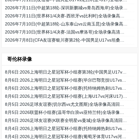
2026年7月11日(中超第18轮-深圳新鹏城vs青岛西海岸)全场录像高清回放免费观看高清回放免费观看
2026年7月11日(世界杯1/4决赛-西班牙vs比利时)全场录像高清回放免费观看高清回放免费观看
2026年7月10日(中超第18轮-山东泰山vs云南玉昆)全场录像高清回放免费观看高清回放免费观看
2026年7月10日(世界杯1/4决赛-法国vs摩洛哥)全场录像高清回放免费观看高清回放免费观看
2026年7月8日(CFA友谊赛银川赛第2轮-中国男足U17vs坦桑尼亚U17)全场录像高清回放免费观看高清回放免费观看
哥伦杯录像
8月6日:2026上海明日之星冠军杯小组赛第3轮(中国男足U17vs拜耳04勒沃库森U17)全场录像高清回放免费观看
8月6日:2026上海明日之星冠军杯小组赛(毕尔巴鄂竞技U17vs阿森纳U17)全场录像高清回放免费观看
8月6日:2026上海明日之星冠军杯小组赛(托特纳姆热刺U17vs葡萄牙体育U17)全场录像高清回放免费观看
8月6日:2026上海明日之星冠军杯小组赛(上海U17vs河床U17)全场录像高清回放免费观看
8月5日:2026足球友谊赛(切尔西vs尤文图斯)全场录像高清回放免费观看
8月5日:2026联盟杯小组赛(温哥华白浪vs亚特兰特)全场录像高清回放免费观看
8月5日:2026足球友谊赛(K联赛全明星vs曼城)全场录像高清回放免费观看
8月4日:2026上海明日之星冠军杯小组赛(托特纳姆热刺U17vs上海U17)全场录像高清回放免费观看
8月4日:2026上海明日之星冠军杯小组赛(葡萄牙体育U17vs河床U17)全场录像高清回放免费观看