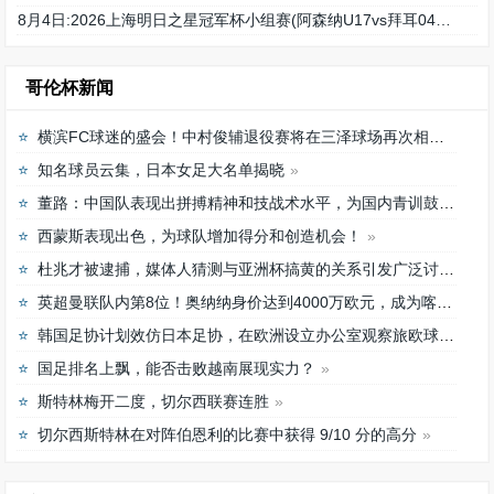
8月4日:2026上海明日之星冠军杯小组赛(阿森纳U17vs拜耳04勒沃库森U17)全场录像高清回放免费观看
哥伦杯新闻
横滨FC球迷的盛会！中村俊辅退役赛将在三泽球场再次相聚
知名球员云集，日本女足大名单揭晓
董路：中国队表现出拼搏精神和技战术水平，为国内青训鼓舞
西蒙斯表现出色，为球队增加得分和创造机会！
杜兆才被逮捕，媒体人猜测与亚洲杯搞黄的关系引发广泛讨论
英超曼联队内第8位！奥纳纳身价达到4000万欧元，成为喀麦隆最贵门将
韩国足协计划效仿日本足协，在欧洲设立办公室观察旅欧球员的身体情况
国足排名上飘，能否击败越南展现实力？
斯特林梅开二度，切尔西联赛连胜
切尔西斯特林在对阵伯恩利的比赛中获得 9/10 分的高分