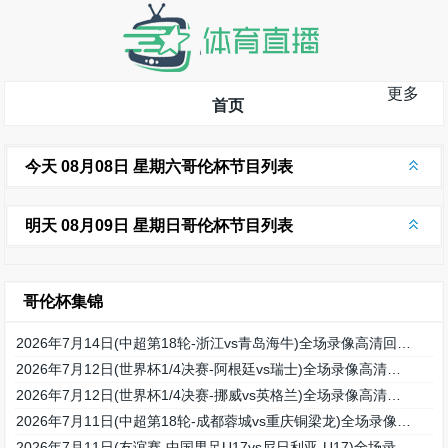
更多
首页
今天 08月08日 星期六哥伦杯节目列表
明天 08月09日 星期日哥伦杯节目列表
哥伦杯集锦
2026年7月14日(中超第18轮-浙江vs青岛海牛)全场录像高清回放免费观看高清回放免费观看
2026年7月12日(世界杯1/4决赛-阿根廷vs瑞士)全场录像高清回放免费观看高清回放免费观看
2026年7月12日(世界杯1/4决赛-挪威vs英格兰)全场录像高清回放免费观看高清回放免费观看
2026年7月11日(中超第18轮-成都蓉城vs重庆铜梁龙)全场录像高清回放免费观看高清回放免费观看
2026年7月11日(友谊赛-中国男足U17vs尼日利亚-U17)全场录像高清回放免费观看高清回放免费观看