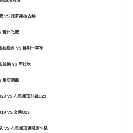
 VS 托罗斯拉古纳
S 贵州飞鹰
拉经典 VS 黎刹十字军
兰德 VS 库拉坎
S 重庆润麒
23 VS 布里斯班前锋U23
19 VS 文莱U19
队 VS 布里斯班狮吼青年队