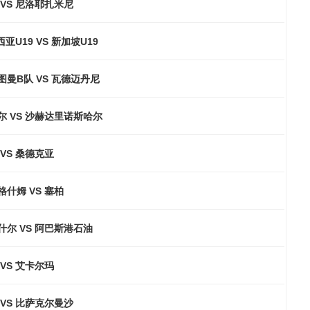
VS 尼洛耶扎米尼
亚U19 VS 新加坡U19
曼B队 VS 瓦德迈丹尼
尔 VS 沙赫达里诺斯哈尔
VS 桑德克亚
什姆 VS 塞柏
什尔 VS 阿巴斯港石油
 VS 艾卡尔玛
VS 比萨克尔曼沙