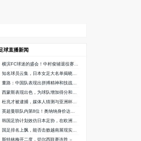
足球直播新闻
横滨FC球迷的盛会！中村俊辅退役赛将在三泽球场再次相聚
知名球员云集，日本女足大名单揭晓
董路：中国队表现出拼搏精神和技战术水平，为国内青训鼓舞
西蒙斯表现出色，为球队增加得分和创造机会！
杜兆才被逮捕，媒体人猜测与亚洲杯搞黄的关系引发广泛讨论
英超曼联队内第8位！奥纳纳身价达到4000万欧元，成为喀麦隆最贵门将
韩国足协计划效仿日本足协，在欧洲设立办公室观察旅欧球员的身体情况
国足排名上飘，能否击败越南展现实力？
斯特林梅开二度，切尔西联赛连胜