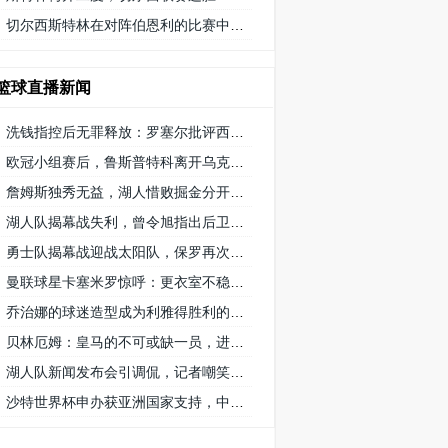
切尔西斯特林在对阵伯恩利的比赛中获得 9/10 分的高分
篮球直播新闻
洗钱指控后无罪释放：罗塞尔批评西班牙司法系统的不公正待遇
欧冠小组赛后，鲁斯普特科离开乌克兰 矿工队前往俄罗斯，未来发展如何？
詹姆斯独秀无益，湖人惜败掘金分开赛季首秀
湖人队揭幕战失利，曾令旭指出后卫线需要适应，八村遇困难
勇士队揭幕战迎战太阳队，保罗再次创纪录延续1215场首发之路
曼联球星卡塞米罗惊呼：更衣室不稳定，球队对他要求低
乔治娜的球迷造型成为利雅得胜利的幸运符号
贝林厄姆：皇马的不可或缺一员，进球和助攻数据证明重要性
湖人队新闻发布会引调侃，记者嘲笑掘金队播音员8秒介绍首发阵容速度
沙特世界杯申办获亚洲国家支持，中国和澳大利亚的态度备受关注