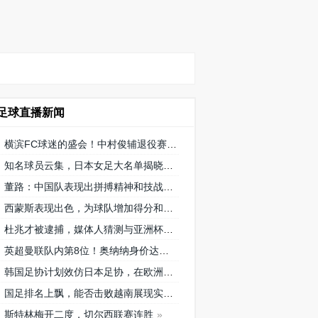
足球直播新闻
横滨FC球迷的盛会！中村俊辅退役赛将在三泽球场再次相聚
知名球员云集，日本女足大名单揭晓
董路：中国队表现出拼搏精神和技战术水平，为国内青训鼓舞
西蒙斯表现出色，为球队增加得分和创造机会！
杜兆才被逮捕，媒体人猜测与亚洲杯搞黄的关系引发广泛讨论
英超曼联队内第8位！奥纳纳身价达到4000万欧元，成为喀麦隆最贵门将
韩国足协计划效仿日本足协，在欧洲设立办公室观察旅欧球员的身体情况
国足排名上飘，能否击败越南展现实力？
斯特林梅开二度，切尔西联赛连胜