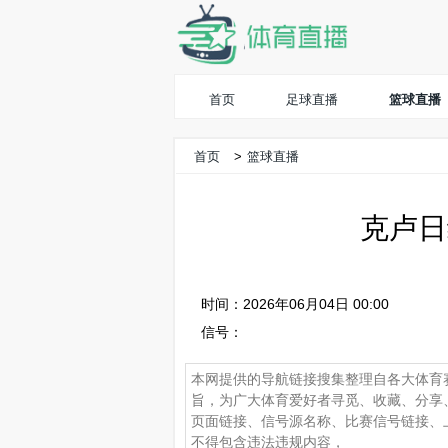
首页
足球直播
篮球直播
首页
>
篮球直播
克卢日
时间：2026年06月04日 00:00
信号：
本网提供的导航链接搜集整理自各大体育
旨，为广大体育爱好者寻觅、收藏、分享
页面链接、信号源名称、比赛信号链接、
不得包含违法违规内容，