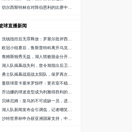
切尔西斯特林在对阵伯恩利的比赛中获得 9/10 分的高分
篮球直播新闻
洗钱指控后无罪释放：罗塞尔批评西班牙司法系统的不公正待遇
欧冠小组赛后，鲁斯普特科离开乌克兰 矿工队前往俄罗斯，未来发展如何？
詹姆斯独秀无益，湖人惜败掘金分开赛季首秀
湖人队揭幕战失利，曾令旭指出后卫线需要适应，八村遇困难
勇士队揭幕战迎战太阳队，保罗再次创纪录延续1215场首发之路
曼联球星卡塞米罗惊呼：更衣室不稳定，球队对他要求低
乔治娜的球迷造型成为利雅得胜利的幸运符号
贝林厄姆：皇马的不可或缺一员，进球和助攻数据证明重要性
湖人队新闻发布会引调侃，记者嘲笑掘金队播音员8秒介绍首发阵容速度
沙特世界杯申办获亚洲国家支持，中国和澳大利亚的态度备受关注