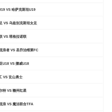
19 VS 哈萨克斯坦U19
足 VS 乌兹别克斯坦女足
 VS 塔格拉诺联
浪者 VS 圣乔治维莱FC
U18 VS 挪威U18
 VS 玄山勇士
特 VS 赣州红星
浪 VS 魔法联合TFA