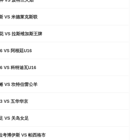
 VS 米德莱克斯联
花 VS 拉斯维加斯王牌
6 VS 阿根廷U16
6 VS 科特迪瓦U16
 VS 坎特伯雷公羊
3 VS 五华华京
 VS 关岛女足
考博伊斯 VS 帕西格市