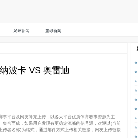
足球新闻
篮球新闻
纳波卡 VS 奥雷迪
赛事平台及网友补充上传，以各大平台优质体育赛事资源为主
、集合而成，如果用户发现有更稳定流畅的信号源，欢迎以(当前
上传者名称)为格式，通过邮件方式上传相关链接，网友上传链接