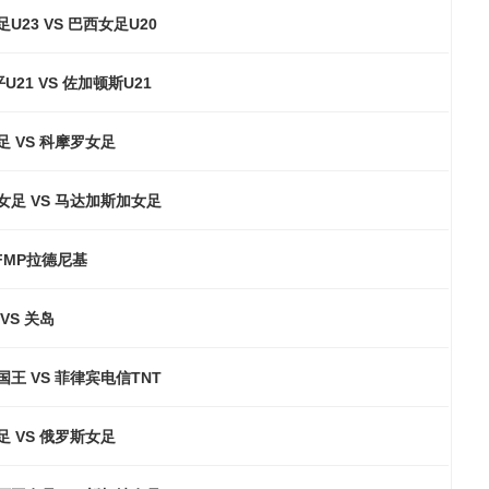
U23 VS 巴西女足U20
U21 VS 佐加顿斯U21
足 VS 科摩罗女足
女足 VS 马达加斯加女足
 FMP拉德尼基
VS 关岛
王 VS 菲律宾电信TNT
足 VS 俄罗斯女足