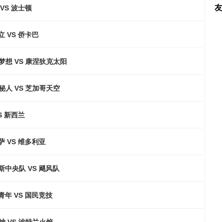
VS 波士顿
 VS 侨卡巴
梦想 VS 康涅狄克太阳
秘人 VS 芝加哥天空
S 新西兰
 VS 维多利亚
斯中央队 VS 飓风队
年 VS 国民竞技
 VS 波特兰火焰