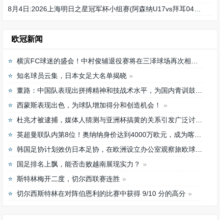
8月4日:2026上海明日之星冠军杯小组赛(阿森纳U17vs拜耳04勒沃库森U17)全场录像高清回放免费观看
欧冠新闻
横滨FC球迷的盛会！中村俊辅退役赛将在三泽球场再次相聚
知名球员云集，日本女足大名单揭晓
董路：中国队表现出拼搏精神和技战术水平，为国内青训鼓舞
西蒙斯表现出色，为球队增加得分和创造机会！
杜兆才被逮捕，媒体人猜测与亚洲杯搞黄的关系引发广泛讨论
英超曼联队内第8位！奥纳纳身价达到4000万欧元，成为喀麦隆最贵门将
韩国足协计划效仿日本足协，在欧洲设立办公室观察旅欧球员的身体情况
国足排名上飘，能否击败越南展现实力？
斯特林梅开二度，切尔西联赛连胜
切尔西斯特林在对阵伯恩利的比赛中获得 9/10 分的高分