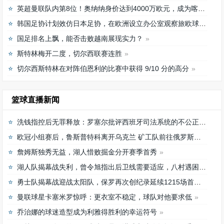
英超曼联队内第8位！奥纳纳身价达到4000万欧元，成为喀麦隆最贵门将
韩国足协计划效仿日本足协，在欧洲设立办公室观察旅欧球员的身体情况
国足排名上飘，能否击败越南展现实力？
斯特林梅开二度，切尔西联赛连胜
切尔西斯特林在对阵伯恩利的比赛中获得 9/10 分的高分
篮球直播新闻
洗钱指控后无罪释放：罗塞尔批评西班牙司法系统的不公正待遇
欧冠小组赛后，鲁斯普特科离开乌克兰 矿工队前往俄罗斯，未来发展如何？
詹姆斯独秀无益，湖人惜败掘金分开赛季首秀
湖人队揭幕战失利，曾令旭指出后卫线需要适应，八村遇困难
勇士队揭幕战迎战太阳队，保罗再次创纪录延续1215场首发之路
曼联球星卡塞米罗惊呼：更衣室不稳定，球队对他要求低
乔治娜的球迷造型成为利雅得胜利的幸运符号