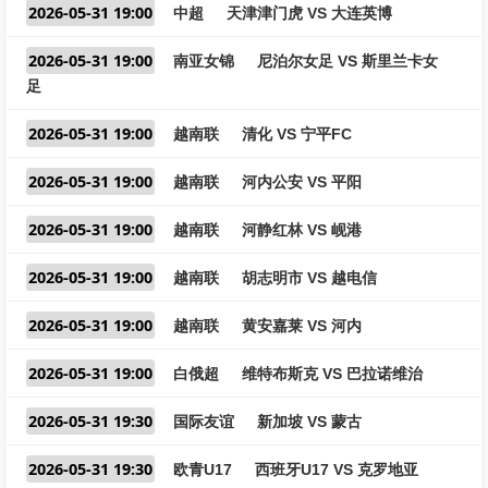
2026-05-31 19:00
中超
天津津门虎 VS 大连英博
2026-05-31 19:00
南亚女锦
尼泊尔女足 VS 斯里兰卡女
足
2026-05-31 19:00
越南联
清化 VS 宁平FC
2026-05-31 19:00
越南联
河内公安 VS 平阳
2026-05-31 19:00
越南联
河静红林 VS 岘港
2026-05-31 19:00
越南联
胡志明市 VS 越电信
2026-05-31 19:00
越南联
黄安嘉莱 VS 河内
2026-05-31 19:00
白俄超
维特布斯克 VS 巴拉诺维治
2026-05-31 19:30
国际友谊
新加坡 VS 蒙古
2026-05-31 19:30
欧青U17
西班牙U17 VS 克罗地亚