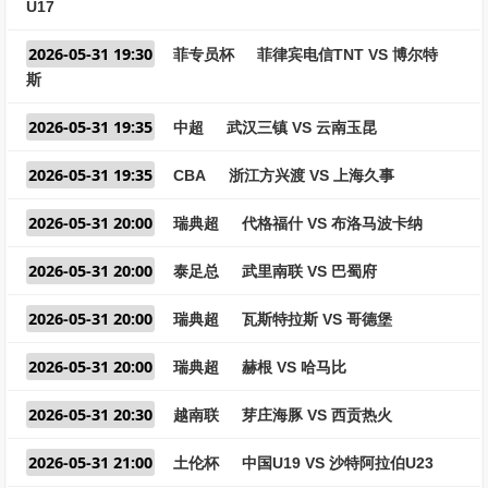
U17
2026-05-31 19:30
菲专员杯
菲律宾电信TNT VS 博尔特
斯
2026-05-31 19:35
中超
武汉三镇 VS 云南玉昆
2026-05-31 19:35
CBA
浙江方兴渡 VS 上海久事
2026-05-31 20:00
瑞典超
代格福什 VS 布洛马波卡纳
2026-05-31 20:00
泰足总
武里南联 VS 巴蜀府
2026-05-31 20:00
瑞典超
瓦斯特拉斯 VS 哥德堡
2026-05-31 20:00
瑞典超
赫根 VS 哈马比
2026-05-31 20:30
越南联
芽庄海豚 VS 西贡热火
2026-05-31 21:00
土伦杯
中国U19 VS 沙特阿拉伯U23