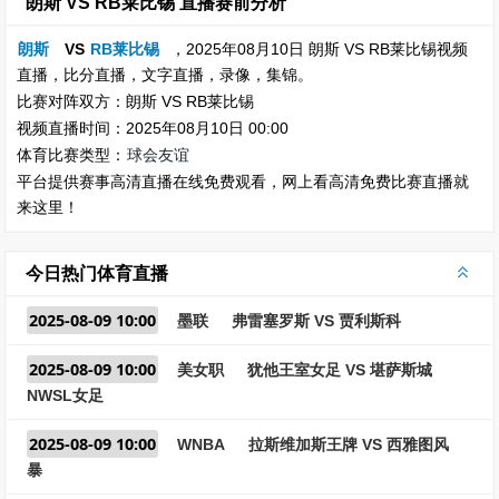
朗斯 VS RB莱比锡 直播赛前分析
朗斯
VS
RB莱比锡
，2025年08月10日 朗斯 VS RB莱比锡视频
直播，比分直播，文字直播，录像，集锦。
比赛对阵双方：朗斯 VS RB莱比锡
视频直播时间：2025年08月10日 00:00
体育比赛类型：
球会友谊
平台提供赛事高清直播在线免费观看，网上看高清免费比赛直播就
来这里！
今日热门体育直播
2025-08-09 10:00
墨联
弗雷塞罗斯 VS 贾利斯科
2025-08-09 10:00
美女职
犹他王室女足 VS 堪萨斯城
NWSL女足
2025-08-09 10:00
WNBA
拉斯维加斯王牌 VS 西雅图风
暴