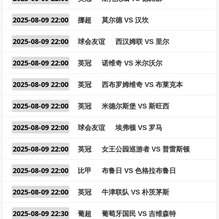
2025-08-09 22:00
挪超
莫尔德 VS 汉坎
2025-08-09 22:00
球会友谊
西汉姆联 VS 里尔
2025-08-09 22:00
英冠
诺维奇 VS 米尔沃尔
2025-08-09 22:00
英冠
西布罗姆维奇 VS 布莱克本
2025-08-09 22:00
英冠
米德尔斯堡 VS 斯旺西
2025-08-09 22:00
球会友谊
埃弗顿 VS 罗马
2025-08-09 22:00
英冠
女王公园巡游者 VS 普雷斯顿
2025-08-09 22:00
比甲
布鲁日 VS 色格拉布鲁日
2025-08-09 22:00
英冠
牛津联队 VS 朴茨茅斯
2025-08-09 22:30
葡超
葡萄牙国民 VS 吉维森特