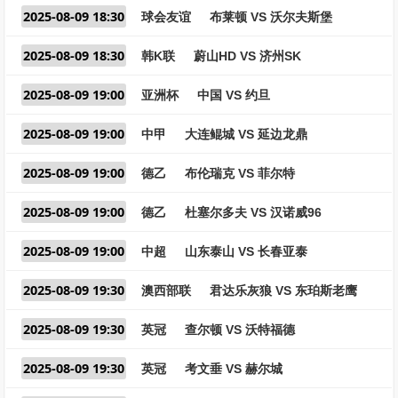
2025-08-09 18:30
球会友谊
布莱顿 VS 沃尔夫斯堡
2025-08-09 18:30
韩K联
蔚山HD VS 济州SK
2025-08-09 19:00
亚洲杯
中国 VS 约旦
2025-08-09 19:00
中甲
大连鲲城 VS 延边龙鼎
2025-08-09 19:00
德乙
布伦瑞克 VS 菲尔特
2025-08-09 19:00
德乙
杜塞尔多夫 VS 汉诺威96
2025-08-09 19:00
中超
山东泰山 VS 长春亚泰
2025-08-09 19:30
澳西部联
君达乐灰狼 VS 东珀斯老鹰
2025-08-09 19:30
英冠
查尔顿 VS 沃特福德
2025-08-09 19:30
英冠
考文垂 VS 赫尔城