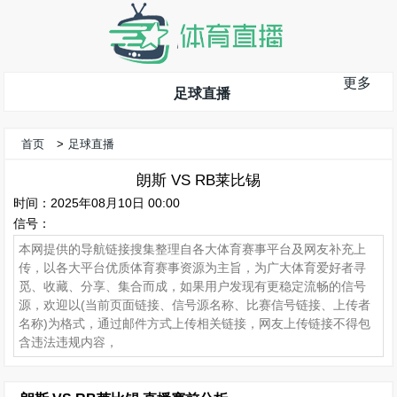
更多
足球直播
首页
>
足球直播
朗斯 VS RB莱比锡
时间：2025年08月10日 00:00
信号：
本网提供的导航链接搜集整理自各大体育赛事平台及网友补充上
传，以各大平台优质体育赛事资源为主旨，为广大体育爱好者寻
觅、收藏、分享、集合而成，如果用户发现有更稳定流畅的信号
源，欢迎以(当前页面链接、信号源名称、比赛信号链接、上传者
名称)为格式，通过邮件方式上传相关链接，网友上传链接不得包
含违法违规内容，