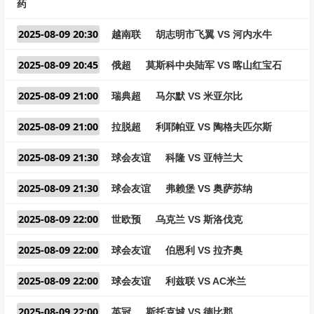
药
2025-08-09 20:30
越南联
胡志明市飞翼 VS 河内水牛
2025-08-09 20:45
俄超
莫斯科中央陆军 VS 喀山红宝石
2025-08-09 21:00
瑞典超
马尔默 VS 米亚尔比
2025-08-09 21:00
拉脱超
利耶帕亚 VS 陶格夫匹尔斯
2025-08-09 21:30
球会友谊
科隆 VS 亚特兰大
2025-08-09 21:30
球会友谊
弗赖堡 VS 奥萨苏纳
2025-08-09 22:00
世欧预
乌克兰 VS 斯洛伐克
2025-08-09 22:00
球会友谊
伯恩利 VS 拉齐奥
2025-08-09 22:00
球会友谊
利兹联 VS AC米兰
2025-08-09 22:00
英冠
斯托克城 VS 德比郡