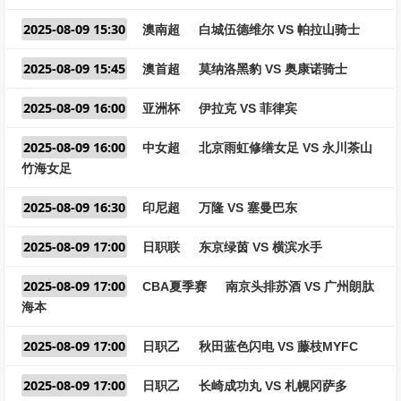
2025-08-09 15:30
澳南超
白城伍德维尔 VS 帕拉山骑士
2025-08-09 15:45
澳首超
莫纳洛黑豹 VS 奥康诺骑士
2025-08-09 16:00
亚洲杯
伊拉克 VS 菲律宾
2025-08-09 16:00
中女超
北京雨虹修缮女足 VS 永川茶山
竹海女足
2025-08-09 16:30
印尼超
万隆 VS 塞曼巴东
2025-08-09 17:00
日职联
东京绿茵 VS 横滨水手
2025-08-09 17:00
CBA夏季赛
南京头排苏酒 VS 广州朗肽
海本
2025-08-09 17:00
日职乙
秋田蓝色闪电 VS 藤枝MYFC
2025-08-09 17:00
日职乙
长崎成功丸 VS 札幌冈萨多