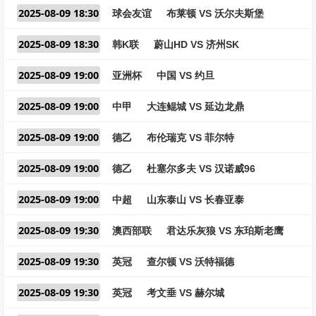
2025-08-09 18:30
球会友谊
布莱顿 VS 沃尔夫斯堡
2025-08-09 18:30
韩K联
蔚山HD VS 济州SK
2025-08-09 19:00
亚洲杯
中国 VS 约旦
2025-08-09 19:00
中甲
大连鲲城 VS 延边龙鼎
2025-08-09 19:00
德乙
布伦瑞克 VS 菲尔特
2025-08-09 19:00
德乙
杜塞尔多夫 VS 汉诺威96
2025-08-09 19:00
中超
山东泰山 VS 长春亚泰
2025-08-09 19:30
澳西部联
君达乐灰狼 VS 东珀斯老鹰
2025-08-09 19:30
英冠
查尔顿 VS 沃特福德
2025-08-09 19:30
英冠
考文垂 VS 赫尔城