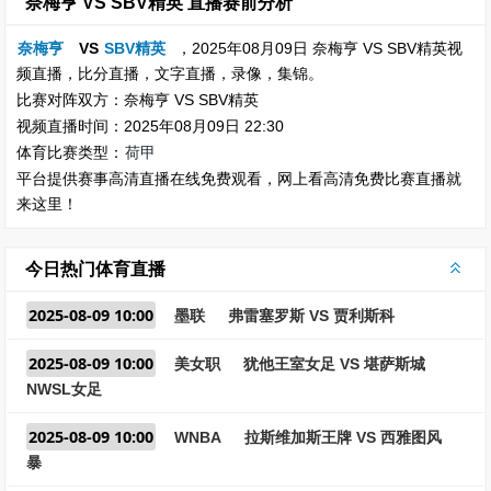
奈梅亨 VS SBV精英 直播赛前分析
奈梅亨
VS
SBV精英
，2025年08月09日 奈梅亨 VS SBV精英视
频直播，比分直播，文字直播，录像，集锦。
比赛对阵双方：奈梅亨 VS SBV精英
视频直播时间：2025年08月09日 22:30
体育比赛类型：
荷甲
平台提供赛事高清直播在线免费观看，网上看高清免费比赛直播就
来这里！
今日热门体育直播
2025-08-09 10:00
墨联
弗雷塞罗斯 VS 贾利斯科
2025-08-09 10:00
美女职
犹他王室女足 VS 堪萨斯城
NWSL女足
2025-08-09 10:00
WNBA
拉斯维加斯王牌 VS 西雅图风
暴