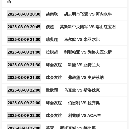
药
2025-08-09 20:30
越南联
胡志明市飞翼 VS 河内水牛
2025-08-09 20:45
俄超
莫斯科中央陆军 VS 喀山红宝石
2025-08-09 21:00
瑞典超
马尔默 VS 米亚尔比
2025-08-09 21:00
拉脱超
利耶帕亚 VS 陶格夫匹尔斯
2025-08-09 21:30
球会友谊
科隆 VS 亚特兰大
2025-08-09 21:30
球会友谊
弗赖堡 VS 奥萨苏纳
2025-08-09 22:00
世欧预
乌克兰 VS 斯洛伐克
2025-08-09 22:00
球会友谊
伯恩利 VS 拉齐奥
2025-08-09 22:00
球会友谊
利兹联 VS AC米兰
2025-08-09 22:00
英冠
斯托克城 VS 德比郡