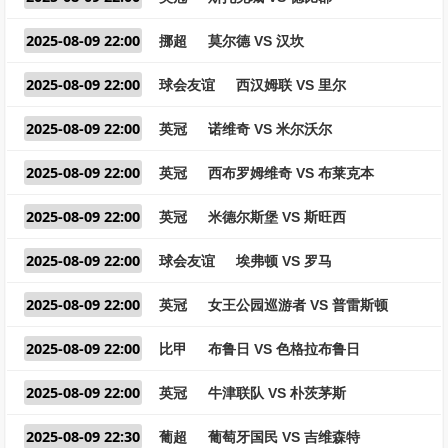
2025-08-09 22:00
挪超
莫尔德 VS 汉坎
2025-08-09 22:00
球会友谊
西汉姆联 VS 里尔
2025-08-09 22:00
英冠
诺维奇 VS 米尔沃尔
2025-08-09 22:00
英冠
西布罗姆维奇 VS 布莱克本
2025-08-09 22:00
英冠
米德尔斯堡 VS 斯旺西
2025-08-09 22:00
球会友谊
埃弗顿 VS 罗马
2025-08-09 22:00
英冠
女王公园巡游者 VS 普雷斯顿
2025-08-09 22:00
比甲
布鲁日 VS 色格拉布鲁日
2025-08-09 22:00
英冠
牛津联队 VS 朴茨茅斯
2025-08-09 22:30
葡超
葡萄牙国民 VS 吉维森特