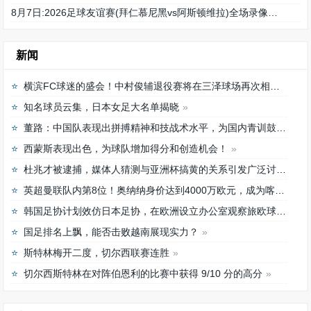
8月7日:2026足球友谊赛(拜仁慕尼黑vs阿斯顿维拉)全场录像高清回放免费观看
新闻
横滨FC球迷的盛会！中村俊辅退役赛将在三泽球场再次相聚
知名球员云集，日本女足大名单揭晓
董路：中国队表现出拼搏精神和技战术水平，为国内青训鼓舞
西蒙斯表现出色，为球队增加得分和创造机会！
杜兆才被逮捕，媒体人猜测与亚洲杯搞黄的关系引发广泛讨论
英超曼联队内第8位！奥纳纳身价达到4000万欧元，成为喀麦隆最贵门将
韩国足协计划效仿日本足协，在欧洲设立办公室观察旅欧球员的身体情况
国足排名上飘，能否击败越南展现实力？
斯特林梅开二度，切尔西联赛连胜
切尔西斯特林在对阵伯恩利的比赛中获得 9/10 分的高分