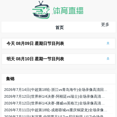
更多
首页
今天 08月09日 星期日节目列表
明天 08月10日 星期一节目列表
集锦
2026年7月14日(中超第18轮-浙江vs青岛海牛)全场录像高清回放免费观看高清回放免费观看
2026年7月12日(世界杯1/4决赛-阿根廷vs瑞士)全场录像高清回放免费观看高清回放免费观看
2026年7月12日(世界杯1/4决赛-挪威vs英格兰)全场录像高清回放免费观看高清回放免费观看
2026年7月11日(中超第18轮-成都蓉城vs重庆铜梁龙)全场录像高清回放免费观看高清回放免费观看
2026年7月11日(友谊赛-中国男足U17vs尼日利亚-U17)全场录像高清回放免费观看高清回放免费观看