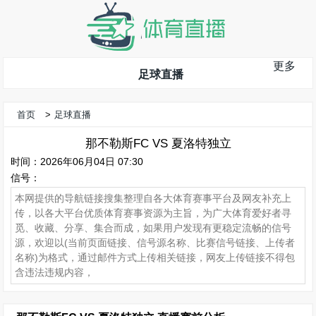
更多
足球直播
首页
>
足球直播
那不勒斯FC VS 夏洛特独立
时间：2026年06月04日 07:30
信号：
本网提供的导航链接搜集整理自各大体育赛事平台及网友补充上
传，以各大平台优质体育赛事资源为主旨，为广大体育爱好者寻
觅、收藏、分享、集合而成，如果用户发现有更稳定流畅的信号
源，欢迎以(当前页面链接、信号源名称、比赛信号链接、上传者
名称)为格式，通过邮件方式上传相关链接，网友上传链接不得包
含违法违规内容，