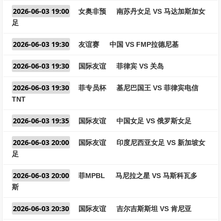
2026-06-03 19:00
女奥非预
南苏丹女足 VS 马达加斯加女
足
2026-06-03 19:30
友谊赛
中国 VS FMP拉德尼基
2026-06-03 19:30
国际友谊
菲律宾 VS 关岛
2026-06-03 19:30
菲专员杯
基尼巴国王 VS 菲律宾电信
TNT
2026-06-03 19:35
国际友谊
中国女足 VS 俄罗斯女足
2026-06-03 20:00
国际友谊
印度尼西亚女足 VS 新加坡女
足
2026-06-03 20:00
菲MPBL
马尼拉之星 VS 马斯科瓦多
斯
2026-06-03 20:30
国际友谊
吉尔吉斯斯坦 VS 肯尼亚