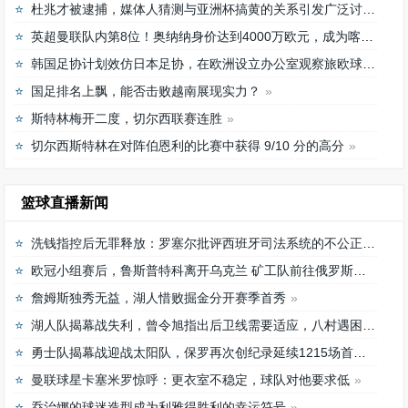
杜兆才被逮捕，媒体人猜测与亚洲杯搞黄的关系引发广泛讨论
英超曼联队内第8位！奥纳纳身价达到4000万欧元，成为喀麦隆最贵门将
韩国足协计划效仿日本足协，在欧洲设立办公室观察旅欧球员的身体情况
国足排名上飘，能否击败越南展现实力？
斯特林梅开二度，切尔西联赛连胜
切尔西斯特林在对阵伯恩利的比赛中获得 9/10 分的高分
篮球直播新闻
洗钱指控后无罪释放：罗塞尔批评西班牙司法系统的不公正待遇
欧冠小组赛后，鲁斯普特科离开乌克兰 矿工队前往俄罗斯，未来发展如何？
詹姆斯独秀无益，湖人惜败掘金分开赛季首秀
湖人队揭幕战失利，曾令旭指出后卫线需要适应，八村遇困难
勇士队揭幕战迎战太阳队，保罗再次创纪录延续1215场首发之路
曼联球星卡塞米罗惊呼：更衣室不稳定，球队对他要求低
乔治娜的球迷造型成为利雅得胜利的幸运符号