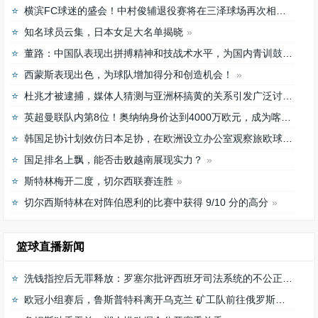
横滨FC球迷的盛会！中村俊辅退役赛将在三泽球场再次相聚
知名球员云集，日本女足大名单揭晓
董路：中国队表现出拼搏精神和技战术水平，为国内青训鼓舞
西蒙斯表现出色，为球队增加得分和创造机会！
杜兆才被逮捕，媒体人猜测与亚洲杯搞黄的关系引发广泛讨论
英超曼联队内第8位！奥纳纳身价达到4000万欧元，成为喀麦隆最贵门将
韩国足协计划效仿日本足协，在欧洲设立办公室观察旅欧球员的身体情况
国足排名上飘，能否击败越南展现实力？
斯特林梅开二度，切尔西联赛连胜
切尔西斯特林在对阵伯恩利的比赛中获得 9/10 分的高分
篮球直播新闻
洗钱指控后无罪释放：罗塞尔批评西班牙司法系统的不公正待遇
欧冠小组赛后，鲁斯普特科离开乌克兰 矿工队前往俄罗斯，未来发展如何？