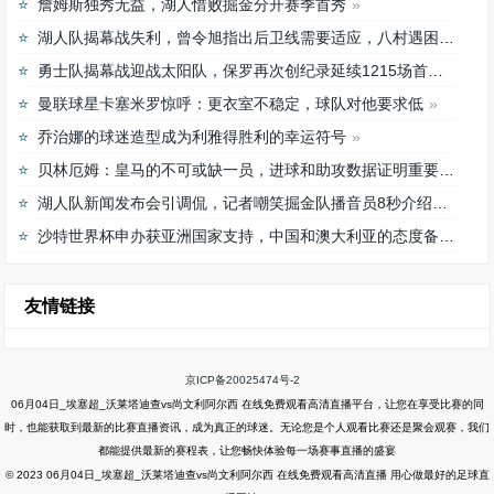
詹姆斯独秀无益，湖人惜败掘金分开赛季首秀
湖人队揭幕战失利，曾令旭指出后卫线需要适应，八村遇困难
勇士队揭幕战迎战太阳队，保罗再次创纪录延续1215场首发之路
曼联球星卡塞米罗惊呼：更衣室不稳定，球队对他要求低
乔治娜的球迷造型成为利雅得胜利的幸运符号
贝林厄姆：皇马的不可或缺一员，进球和助攻数据证明重要性
湖人队新闻发布会引调侃，记者嘲笑掘金队播音员8秒介绍首发阵容速度
沙特世界杯申办获亚洲国家支持，中国和澳大利亚的态度备受关注
友情链接
京ICP备20025474号-2
06月04日_埃塞超_沃莱塔迪查vs尚文利阿尔西 在线免费观看高清直播平台，让您在享受比赛的同
时，也能获取到最新的比赛直播资讯，成为真正的球迷。无论您是个人观看比赛还是聚会观赛，我们
都能提供最新的赛程表，让您畅快体验每一场赛事直播的盛宴
© 2023 06月04日_埃塞超_沃莱塔迪查vs尚文利阿尔西 在线免费观看高清直播 用心做最好的足球直