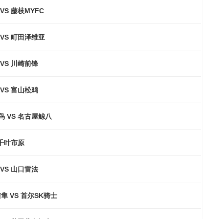
VS 藤枝MYFC
VS 町田泽维亚
VS 川崎前锋
VS 富山松鸡
 VS 名古屋鲸八
 千叶市原
VS 山口雷法
隼 VS 首尔SK骑士