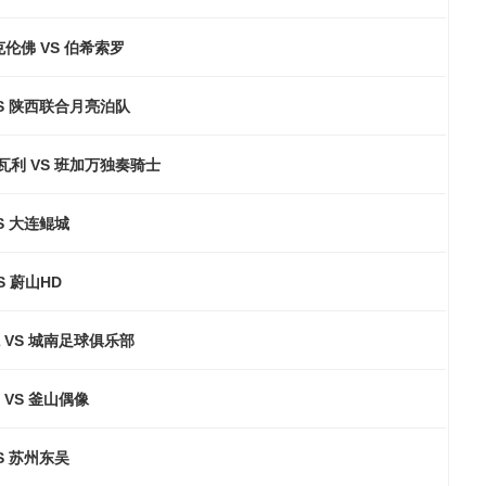
克伦佛 VS 伯希索罗
S 陕西联合月亮泊队
瓦利 VS 班加万独奏骑士
S 大连鲲城
S 蔚山HD
 VS 城南足球俱乐部
 VS 釜山偶像
S 苏州东吴