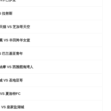
S 拉努斯
天猫 VS 芝加哥天空
翼 VS 丰田羚羊女篮
S 巴兰基亚青年
纳摩 VS 西雅图海湾人
 VS 圣地亚哥
VS 夏洛特FC
 VS 皇家盐湖城