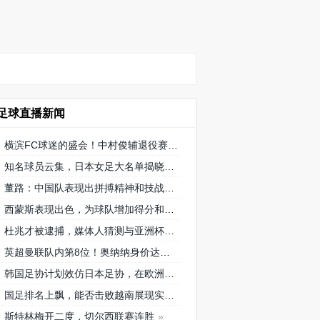
足球直播新闻
横滨FC球迷的盛会！中村俊辅退役赛将在三泽球场再次相聚
知名球员云集，日本女足大名单揭晓
董路：中国队表现出拼搏精神和技战术水平，为国内青训鼓舞
西蒙斯表现出色，为球队增加得分和创造机会！
杜兆才被逮捕，媒体人猜测与亚洲杯搞黄的关系引发广泛讨论
英超曼联队内第8位！奥纳纳身价达到4000万欧元，成为喀麦隆最贵门将
韩国足协计划效仿日本足协，在欧洲设立办公室观察旅欧球员的身体情况
国足排名上飘，能否击败越南展现实力？
斯特林梅开二度，切尔西联赛连胜