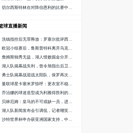
切尔西斯特林在对阵伯恩利的比赛中获得 9/10 分的高分
篮球直播新闻
洗钱指控后无罪释放：罗塞尔批评西班牙司法系统的不公正待遇
欧冠小组赛后，鲁斯普特科离开乌克兰 矿工队前往俄罗斯，未来发展如何？
詹姆斯独秀无益，湖人惜败掘金分开赛季首秀
湖人队揭幕战失利，曾令旭指出后卫线需要适应，八村遇困难
勇士队揭幕战迎战太阳队，保罗再次创纪录延续1215场首发之路
曼联球星卡塞米罗惊呼：更衣室不稳定，球队对他要求低
乔治娜的球迷造型成为利雅得胜利的幸运符号
贝林厄姆：皇马的不可或缺一员，进球和助攻数据证明重要性
湖人队新闻发布会引调侃，记者嘲笑掘金队播音员8秒介绍首发阵容速度
沙特世界杯申办获亚洲国家支持，中国和澳大利亚的态度备受关注