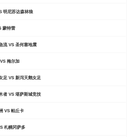
S 明尼苏达森林狼
S 蒙特雷
流 VS 圣何塞地震
VS 梅尔加
女足 VS 新泻天鹅女足
木者 VS 堪萨斯城竞技
 VS 帕丘卡
VS 札幌冈萨多