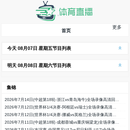
更多
首页
今天 08月07日 星期五节目列表
明天 08月08日 星期六节目列表
集锦
2026年7月14日(中超第18轮-浙江vs青岛海牛)全场录像高清回放免费观看高清回放免费观看
2026年7月12日(世界杯1/4决赛-阿根廷vs瑞士)全场录像高清回放免费观看高清回放免费观看
2026年7月12日(世界杯1/4决赛-挪威vs英格兰)全场录像高清回放免费观看高清回放免费观看
2026年7月11日(中超第18轮-成都蓉城vs重庆铜梁龙)全场录像高清回放免费观看高清回放免费观看
2026年7月11日(友谊赛-中国男足U17vs尼日利亚-U17)全场录像高清回放免费观看高清回放免费观看