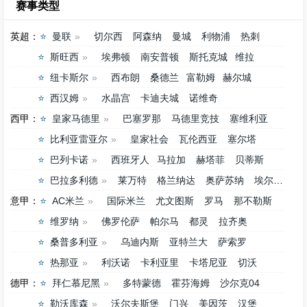
赛事类型
英超：
曼联
切尔西
阿森纳
曼城
利物浦
热刺
斯旺西
埃弗顿
南安普顿
斯托克城
维拉
纽卡斯尔
西布朗
桑德兰
富勒姆
赫尔城
西汉姆
水晶宫
卡迪夫城
诺维奇
西甲：
皇家马德里
巴塞罗那
马德里竞技
塞维利亚
比利亚雷亚尔
皇家社会
瓦伦西亚
塞尔塔
巴列卡诺
西班牙人
马拉加
赫塔菲
贝蒂斯
巴拉多利德
莱万特
格兰纳达
奥萨苏纳
埃尔切
意甲：
AC米兰
国际米兰
尤文图斯
罗马
那不勒斯
维罗纳
佛罗伦萨
帕尔马
都灵
拉齐奥
桑普多利亚
乌迪内斯
亚特兰大
萨索罗
热那亚
利沃诺
卡利亚里
卡塔尼亚
切沃
德甲：
拜仁慕尼黑
多特蒙德
霍芬海姆
沙尔克04
勒沃库森
沃尔夫斯堡
门兴
美因茨
汉堡