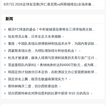
8月7日:2026足球友谊赛(拜仁慕尼黑vs阿斯顿维拉)全场录像高清回放免费观看
新闻
横滨FC球迷的盛会！中村俊辅退役赛将在三泽球场再次相聚
知名球员云集，日本女足大名单揭晓
董路：中国队表现出拼搏精神和技战术水平，为国内青训鼓舞
西蒙斯表现出色，为球队增加得分和创造机会！
杜兆才被逮捕，媒体人猜测与亚洲杯搞黄的关系引发广泛讨论
英超曼联队内第8位！奥纳纳身价达到4000万欧元，成为喀麦隆最贵门将
韩国足协计划效仿日本足协，在欧洲设立办公室观察旅欧球员的身体情况
国足排名上飘，能否击败越南展现实力？
斯特林梅开二度，切尔西联赛连胜
切尔西斯特林在对阵伯恩利的比赛中获得 9/10 分的高分