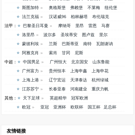
斯图加特
奥格斯堡
弗赖堡
不莱梅
纽伦堡
法兰克福
汉诺威96
柏林赫塔
布伦瑞克
法甲：
巴黎圣日耳曼
摩纳哥
里昂
雷恩
马赛
洛里昂
波尔多
圣埃蒂安
图卢兹
里尔
蒙彼利埃
兰斯
巴斯蒂亚
南特
瓦朗谢讷
阿雅克肖
索肖
甘冈
尼斯
中超：
中国男足
广州恒大
北京国安
山东鲁能
广州富力
贵州恒丰
上海申鑫
上海申花
上海上港
辽宁宏运
天津泰达
杭州绿城
江苏苏宁
长春亚泰
河南建业
重庆力帆
其他：
天下足球
英超精华
冠军欧洲
欧冠
亚冠
亚洲杯
欧联杯
国王杯
足总杯
友情链接