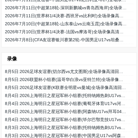
2026年7月11日(中超第18轮-深圳新鹏城vs青岛西海岸)全场录像高清回放免费观看高清回放免费观看
2026年7月11日(世界杯1/4决赛-西班牙vs比利时)全场录像高清回放免费观看高清回放免费观看
2026年7月10日(中超第18轮-山东泰山vs云南玉昆)全场录像高清回放免费观看高清回放免费观看
2026年7月10日(世界杯1/4决赛-法国vs摩洛哥)全场录像高清回放免费观看高清回放免费观看
2026年7月8日(CFA友谊赛银川赛第2轮-中国男足U17vs坦桑尼亚U17)全场录像高清回放免费观看高清回放免费观看
录像
8月5日:2026足球友谊赛(切尔西vs尤文图斯)全场录像高清回放免费观看
8月5日:2026联盟杯小组赛(温哥华白浪vs亚特兰特)全场录像高清回放免费观看
8月5日:2026足球友谊赛(K联赛全明星vs曼城)全场录像高清回放免费观看
8月4日:2026上海明日之星冠军杯小组赛(托特纳姆热刺U17vs上海U17)全场录像高清回放免费观看
8月4日:2026上海明日之星冠军杯小组赛(葡萄牙体育U17vs河床U17)全场录像高清回放免费观看
8月4日:2026上海明日之星冠军杯小组赛(阿森纳U17vs拜耳04勒沃库森U17)全场录像高清回放免费观看
8月4日:2026上海明日之星冠军杯小组赛(毕尔巴鄂竞技U17vs中国男足U17)全场录像高清回放免费观看
8月3日:2026上海明日之星冠军杯小组赛(托特纳姆热刺U17vs河床U17)全场录像高清回放免费观看
8月3日:2026上海明日之星冠军杯小组赛(中国男足U17vs阿森纳U17)全场录像高清回放免费观看