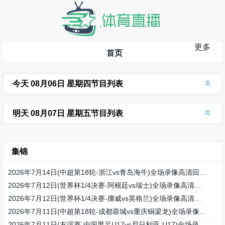
更多
首页
今天 08月06日 星期四节目列表
明天 08月07日 星期五节目列表
集锦
2026年7月14日(中超第18轮-浙江vs青岛海牛)全场录像高清回放免费观看高清回放免费观看
2026年7月12日(世界杯1/4决赛-阿根廷vs瑞士)全场录像高清回放免费观看高清回放免费观看
2026年7月12日(世界杯1/4决赛-挪威vs英格兰)全场录像高清回放免费观看高清回放免费观看
2026年7月11日(中超第18轮-成都蓉城vs重庆铜梁龙)全场录像高清回放免费观看高清回放免费观看
2026年7月11日(友谊赛-中国男足U17vs尼日利亚-U17)全场录像高清回放免费观看高清回放免费观看