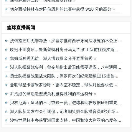
斯特林梅开二度，切尔西联赛连胜
切尔西斯特林在对阵伯恩利的比赛中获得 9/10 分的高分
篮球直播新闻
洗钱指控后无罪释放：罗塞尔批评西班牙司法系统的不公正待遇
欧冠小组赛后，鲁斯普特科离开乌克兰 矿工队前往俄罗斯，未来发展如何？
詹姆斯独秀无益，湖人惜败掘金分开赛季首秀
湖人队揭幕战失利，曾令旭指出后卫线需要适应，八村遇困难
勇士队揭幕战迎战太阳队，保罗再次创纪录延续1215场首发之路
曼联球星卡塞米罗惊呼：更衣室不稳定，球队对他要求低
乔治娜的球迷造型成为利雅得胜利的幸运符号
贝林厄姆：皇马的不可或缺一员，进球和助攻数据证明重要性
湖人队新闻发布会引调侃，记者嘲笑掘金队播音员8秒介绍首发阵容速度
沙特世界杯申办获亚洲国家支持，中国和澳大利亚的态度备受关注