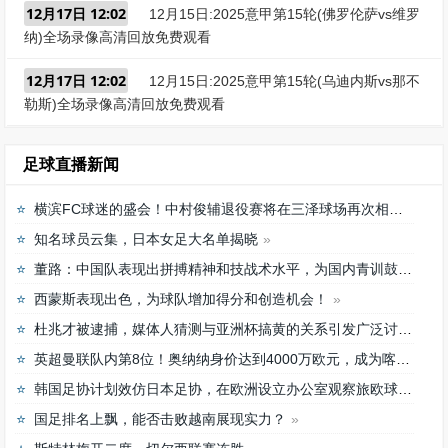
12月17日 12:02
12月15日:2025意甲第15轮(佛罗伦萨vs维罗
纳)全场录像高清回放免费观看
12月17日 12:02
12月15日:2025意甲第15轮(乌迪内斯vs那不
勒斯)全场录像高清回放免费观看
足球直播新闻
横滨FC球迷的盛会！中村俊辅退役赛将在三泽球场再次相聚
知名球员云集，日本女足大名单揭晓
董路：中国队表现出拼搏精神和技战术水平，为国内青训鼓舞
西蒙斯表现出色，为球队增加得分和创造机会！
杜兆才被逮捕，媒体人猜测与亚洲杯搞黄的关系引发广泛讨论
英超曼联队内第8位！奥纳纳身价达到4000万欧元，成为喀麦隆最贵门将
韩国足协计划效仿日本足协，在欧洲设立办公室观察旅欧球员的身体情况
国足排名上飘，能否击败越南展现实力？