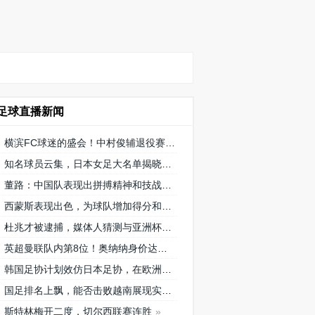
足球直播新闻
横滨FC球迷的盛会！中村俊辅退役赛将在三泽球场再次相聚
知名球员云集，日本女足大名单揭晓
董路：中国队表现出拼搏精神和技战术水平，为国内青训鼓舞
西蒙斯表现出色，为球队增加得分和创造机会！
杜兆才被逮捕，媒体人猜测与亚洲杯搞黄的关系引发广泛讨论
英超曼联队内第8位！奥纳纳身价达到4000万欧元，成为喀麦隆最贵门将
韩国足协计划效仿日本足协，在欧洲设立办公室观察旅欧球员的身体情况
国足排名上飘，能否击败越南展现实力？
斯特林梅开二度，切尔西联赛连胜