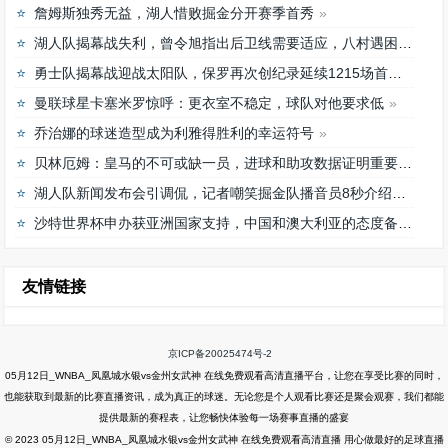
詹姆斯独秀无益，湖人惜败掘金分开赛季首秀
湖人队揭幕战失利，曾令旭指出后卫线需要适应，八村遇困难
勇士队揭幕战迎战太阳队，保罗再次创纪录延续1215场首发之路
曼联球星卡塞米罗惊呼：更衣室不稳定，球队对他要求低
乔治娜的球迷造型成为利雅得胜利的幸运符号
贝林厄姆：皇马的不可或缺一员，进球和助攻数据证明重要性
湖人队新闻发布会引调侃，记者嘲笑掘金队播音员8秒介绍首发阵容速度
沙特世界杯申办获亚洲国家支持，中国和澳大利亚的态度备受关注
友情链接
京ICP备20025474号-2
05月12日_WNBA_凤凰城水银vs金州女武神 在线免费观看高清直播平台，让您在享受比赛的同时，
也能获取到最新的比赛直播资讯，成为真正的球迷。无论您是个人观看比赛还是聚会观赛，我们都能
提供最新的赛程表，让您畅快体验每一场赛事直播的盛宴
© 2023 05月12日_WNBA_凤凰城水银vs金州女武神 在线免费观看高清直播 用心做最好的足球直播