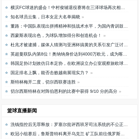
横滨FC球迷的盛会！中村俊辅退役赛将在三泽球场再次相聚
知名球员云集，日本女足大名单揭晓
董路：中国队表现出拼搏精神和技战术水平，为国内青训鼓舞
西蒙斯表现出色，为球队增加得分和创造机会！
杜兆才被逮捕，媒体人猜测与亚洲杯搞黄的关系引发广泛讨论
英超曼联队内第8位！奥纳纳身价达到4000万欧元，成为喀麦隆最贵门将
韩国足协计划效仿日本足协，在欧洲设立办公室观察旅欧球员的身体情况
国足排名上飘，能否击败越南展现实力？
斯特林梅开二度，切尔西联赛连胜
切尔西斯特林在对阵伯恩利的比赛中获得 9/10 分的高分
篮球直播新闻
洗钱指控后无罪释放：罗塞尔批评西班牙司法系统的不公正待遇
欧冠小组赛后，鲁斯普特科离开乌克兰 矿工队前往俄罗斯，未来发展如何？